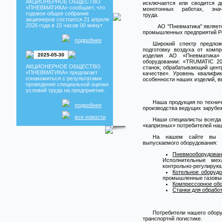
АКЦИОНЕРНОЕ ОБЩЕСТВО
исключается или сводится 
Новость
«ПНЕВМАТИКА» сообщает, что
монотонных работах, знач
Изделия из ПВХ Профиля
годовое общее собрание
труда.
акционеров состоится 21 апреля
Взаимозаменяемость
2026 года в 15 часов 00 минут
АО "Пневматика" являет
Распределителей
промышленных предприятий Ро
Собрание акционеров
подробнее
Новость
Широкий спектр предлож
подготовку воздуха от комп
Собрание акционеров 2022
2025-05-30
изделия АО «Пневматика» 
оборудовании: «TRUMATIC 20
АКЦИОНЕРНОЕ ОБЩЕСТВО
станок; обрабатывающий цент
«ПНЕВМАТИКА» предлагает
качестве». Уровень квалифи
ознакомиться с результатами
особенности наших изделий, 
проведения специальной оценки
условий труда на предприятии.
Наша продукция по технич
подробнее
производства ведущих зарубе
все новости
Наши специалисты всегда
«капризных» потребителей наш
На нашем сайте вы м
выпускаемого оборудования:
Пневмооборудован
Исполнительные мех
контрольно-регулирующ
Котельное оборуд
промышленные газовые
Компрессорное об
Станки для обрабо
Потребители нашего обору
транспортнй логистике.