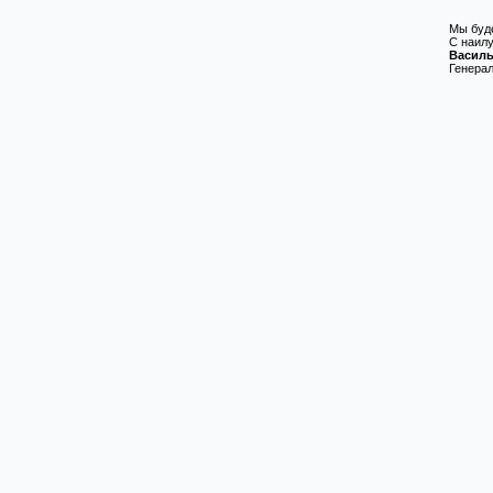
Мы буд
С наил
Василь
Генера