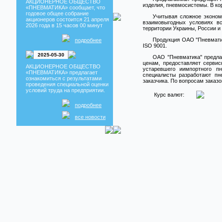
АКЦИОНЕРНОЕ ОБЩЕСТВО
изделия, пневмосистемы. В ко
«ПНЕВМАТИКА» сообщает, что
годовое общее собрание
Учитывая сложное эконом
акционеров состоится 21 апреля
взаимовыгодных условиях в
2026 года в 15 часов 00 минут
территории Украины, России и
Продукция ОАО "Пневматик
подробнее
ISO 9001.
2025-05-30
ОАО "Пневматика" предла
ценам, предоставляет сервис
АКЦИОНЕРНОЕ ОБЩЕСТВО
устаревшего иимпортного п
«ПНЕВМАТИКА» предлагает
специалисты разработают пн
ознакомиться с результатами
заказчика. По вопросам заказ
проведения специальной оценки
условий труда на предприятии.
Курс валют:
подробнее
все новости