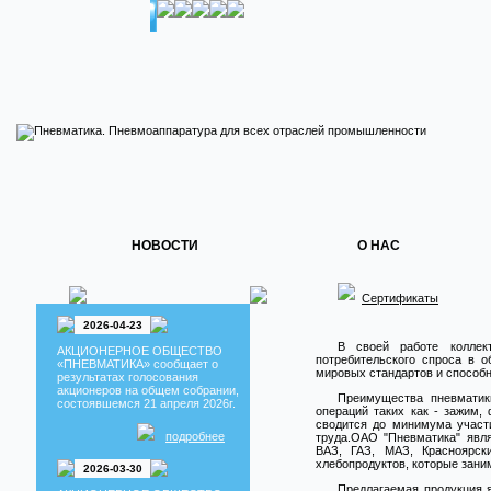
НОВОСТИ
О НАС
Сертификаты
2026-04-23
В своей работе коллект
АКЦИОНЕРНОЕ ОБЩЕСТВО
потребительского спроса в 
«ПНЕВМАТИКА» сообщает о
мировых стандартов и способ
результатах голосования
акционеров на общем собрании,
Преимущества пневматик
состоявшемся 21 апреля 2026г.
операций таких как - зажим, 
сводится до минимума участ
подробнее
труда.ОАО "Пневматика" явля
ВАЗ, ГАЗ, МАЗ, Красноярск
хлебопродуктов, которые зани
2026-03-30
Предлагаемая продукция 