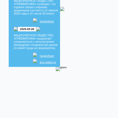
АКЦИОНЕРНОЕ ОБЩЕСТВО
Новость
«ПНЕВМАТИКА» сообщает, что
Изделия из ПВХ Профиля
годовое общее собрание
акционеров состоится 21 апреля
Взаимозаменяемость
2026 года в 15 часов 00 минут
Распределителей
Собрание акционеров
подробнее
Новость
Собрание акционеров 2022
2025-05-30
АКЦИОНЕРНОЕ ОБЩЕСТВО
«ПНЕВМАТИКА» предлагает
ознакомиться с результатами
проведения специальной оценки
условий труда на предприятии.
подробнее
все новости