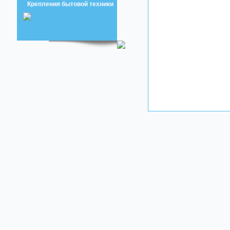
Крепления бытовой техники
Новость
Изделия из ПВХ Профиля
Взаимозаменяемость
Распределителей
Собрание акционеров
Новость
Собрание акционеров 2022