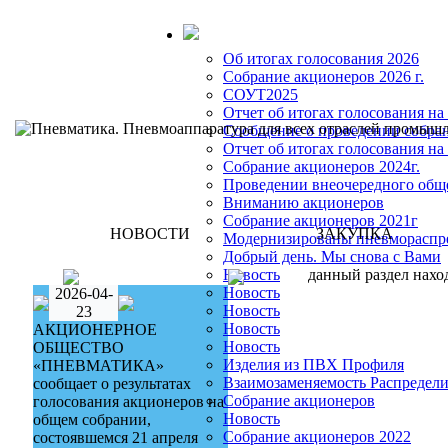
Об итогах голосования 2026
Собрание акционеров 2026 г.
СОУТ2025
Отчет об итогах голосовани
Сообщение о проведении собра
Отчет об итогах голосования н
Собрание акционеров 2024г.
Проведении внеочередного общ
Вниманию акционеров
Собрание акционеров 2021г
НОВОСТИ
ЗАКУПКА
Модернизированы пневмораспр
Добрый день. Мы снова с Вами
Новость
данный раздел наход
Новость
2026-04-
Новость
23
Новость
АКЦИОНЕРНОЕ
Новость
ОБЩЕСТВО
Изделия из ПВХ Профиля
«ПНЕВМАТИКА»
Взаимозаменяемость Распредел
сообщает о результатах
Собрание акционеров
голосования акционеров на
Новость
общем собрании,
Собрание акционеров 2022
состоявшемся 21 апреля