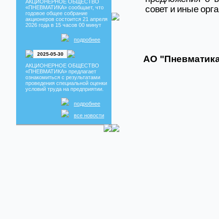
АКЦИОНЕРНОЕ ОБЩЕСТВО
Новость
совет и иные орг
«ПНЕВМАТИКА» сообщает, что
Изделия из ПВХ Профиля
годовое общее собрание
акционеров состоится 21 апреля
Взаимозаменяемость
2026 года в 15 часов 00 минут
Распределителей
Собрание акционеров
подробнее
Новость
Собрание акционеров 2022
2025-05-30
АО "Пневматик
АКЦИОНЕРНОЕ ОБЩЕСТВО
«ПНЕВМАТИКА» предлагает
ознакомиться с результатами
проведения специальной оценки
условий труда на предприятии.
подробнее
все новости