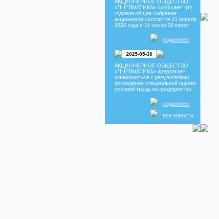
АКЦИОНЕРНОЕ ОБЩЕСТВО
Новость
«ПНЕВМАТИКА» сообщает, что
Изделия из ПВХ Пр
годовое общее собрание
акционеров состоится 21 апреля
Взаимозаменяемос
2026 года в 15 часов 00 минут
Распределителей
Собрание акционе
подробнее
Новость
Собрание акционер
2025-05-30
АКЦИОНЕРНОЕ ОБЩЕСТВО
«ПНЕВМАТИКА» предлагает
ознакомиться с результатами
проведения специальной оценки
условий труда на предприятии.
подробнее
все новости