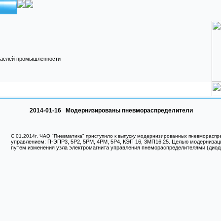
ния 2026
Изготовление оснастки
Наши дилеры
ов 2026
ементы
Многоцелевой комплекс
Наши консультации
станков
вой
ОДОВОМ
я 2025г.
едении
в
довом
ства
2014-01-16 Модернизированы пневмораспределители
ров
ередного
С 01.2014г. ЧАО "Пневматика" приступило к выпуску модернизированных пневморасп
управлением: П-ЭПР3, 5Р2, 5РМ, 4РМ, 5Р4, КЭП 16, 3МП16,25. Целью модерниза
путем изменения узла электромагнита управления пнемораспределителями (диодн
ров
ов 2021г
тели
нова с